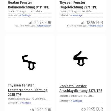
Gealan Fenster
Thyssen Fenster
Rahmendichtung 9111 TPE
Flügeldichtung 7271 TPE
Gealan Dichtung 9111 TPE Lieferm...
Thyssen Dichtung 7271 TPE Liefer...
Lieferzeit
1-4 Werktage
Lieferzeit
1-4 Werktage
ab
20,95 EUR
ab
18,95 EUR
inkl. 19 % MwSt. zzgl.
Versandkosten
inkl. 19 % MwSt. zzgl.
Versandkosten
Thyssen Fenster
Roplasto Fenster
Fensterrahmen Dichtung
Anschlagdichtung 3378 TPE
2255 TPE
Roplasto Dichtung 3378 TPE Liefe...
Thyssen Dichtung 2255 TPE Liefermen...
Lieferzeit
1-4 Werktage
Lieferzeit
1-4 Werktage
ab
19,95 EUR
ab
19,95 EUR