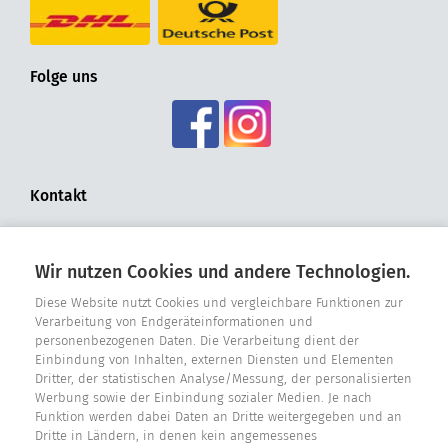
Folge uns
Kontakt
Fensterdichtungen.org
Hohldrift 17
Wir nutzen Cookies und andere Technologien.
D - 33181 Bad Wünnenberg
Diese Website nutzt Cookies und vergleichbare Funktionen zur
Tel. +49 2957 - 9849318
Verarbeitung von Endgeräteinformationen und
personenbezogenen Daten. Die Verarbeitung dient der
E-Mail: info@fensterdichtungen.org
Einbindung von Inhalten, externen Diensten und Elementen
Dritter, der statistischen Analyse/Messung, der personalisierten
Werbung sowie der Einbindung sozialer Medien. Je nach
Dichtungskatalog
Funktion werden dabei Daten an Dritte weitergegeben und an
Dritte in Ländern, in denen kein angemessenes