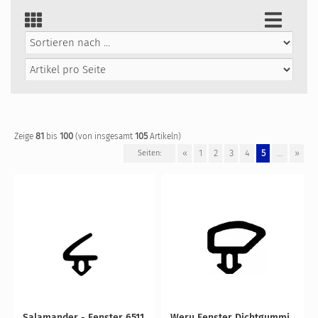
81
100
105
Zeige
bis
(von insgesamt
Artikeln)
«
1
2
3
4
5
...
»
Seiten:
Salamander - Fenster 6511
Weru Fenster Dichtgummi