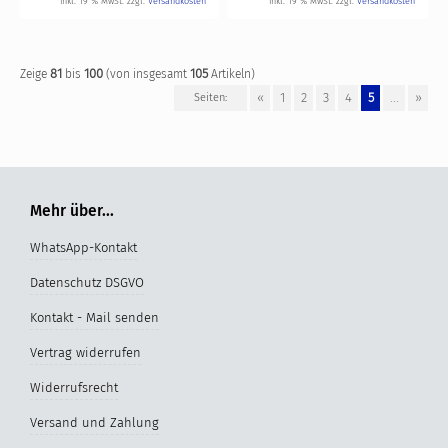
inkl. 19 % MwSt. zzgl.
Versandkosten
inkl. 19 % MwSt. zzgl.
Versandkosten
81
100
105
Zeige
bis
(von insgesamt
Artikeln)
«
1
2
3
4
5
...
»
Seiten:
Mehr über...
WhatsApp-Kontakt
Datenschutz DSGVO
Kontakt - Mail senden
Vertrag widerrufen
Widerrufsrecht
Versand und Zahlung