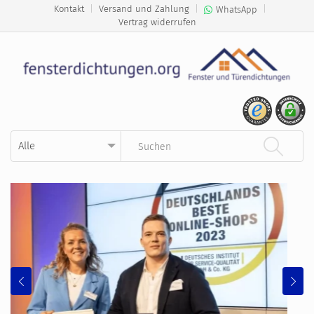
Kontakt
|
Versand und Zahlung
|
|
WhatsApp
Vertrag widerrufen
Kategorie auswählen
Suchbegriff eingeben
Previous
Ne