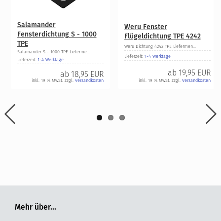
Salamander
Weru Fenster
Fensterdichtung S - 1000
Flügeldichtung TPE 4242
TPE
Weru Dichtung 4242 TPE Liefermen...
Salamander S - 1000 TPE Lieferme...
Lieferzeit:
1-4 Werktage
Lieferzeit:
1-4 Werktage
ab
19,95 EUR
ab
18,95 EUR
inkl. 19 % MwSt. zzgl.
Versandkosten
inkl. 19 % MwSt. zzgl.
Versandkosten
Mehr über...