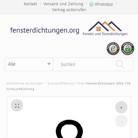
Kontakt
|
Versand und Zahlung
|
|
WhatsApp
Vertrag widerrufen
Kategorie auswählen
Suchbegriff eingeben
Startseite
»
Dichtungen - Kunststofffenster TPE
»
Fensterdichtungen 0958 TPE
Schlauchdichtung