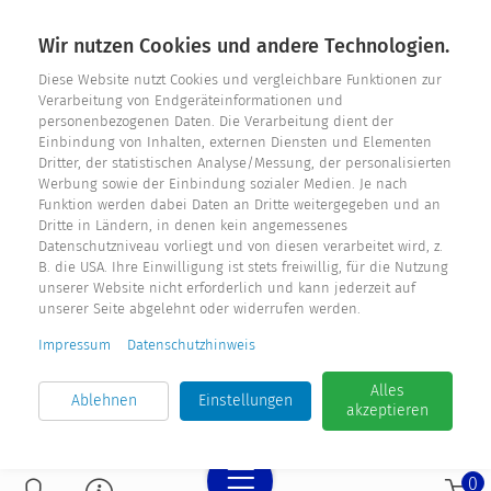
Hohldrift 17
Wir nutzen Cookies und andere Technologien.
D - 33181 Bad Wünnenberg
Tel. +49 2957 - 9849318
Diese Website nutzt Cookies und vergleichbare Funktionen zur
Verarbeitung von Endgeräteinformationen und
personenbezogenen Daten. Die Verarbeitung dient der
E-Mail: info@fensterdichtungen.org
Einbindung von Inhalten, externen Diensten und Elementen
Dritter, der statistischen Analyse/Messung, der personalisierten
Werbung sowie der Einbindung sozialer Medien. Je nach
Dichtungskatalog
Funktion werden dabei Daten an Dritte weitergegeben und an
Dritte in Ländern, in denen kein angemessenes
Datenschutzniveau vorliegt und von diesen verarbeitet wird, z.
B. die USA. Ihre Einwilligung ist stets freiwillig, für die Nutzung
unserer Website nicht erforderlich und kann jederzeit auf
unserer Seite abgelehnt oder widerrufen werden.
Impressum
Datenschutzhinweis
Alles
Ablehnen
Einstellungen
akzeptieren
0