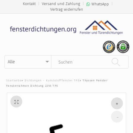
Kontakt
|
Versand und Zahlung
|
|
WhatsApp
Vertrag widerrufen
Kategorie auswählen
Suchbegriff eingeben
Startseite
»
Dichtungen - Kunststofffenster TPE
»
Thyssen Fenster
Fensterrahmen Dichtung 2255 TPE