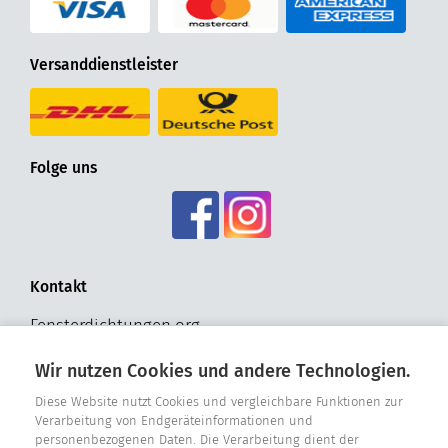
Versanddienstleister
Folge uns
Kontakt
Fensterdichtungen.org
Hohldrift 17
Wir nutzen Cookies und andere Technologien.
D - 33181 Bad Wünnenberg
Tel. +49 2957 - 9849318
Diese Website nutzt Cookies und vergleichbare Funktionen zur
Verarbeitung von Endgeräteinformationen und
personenbezogenen Daten. Die Verarbeitung dient der