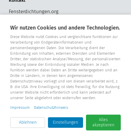
Kontakt
Fensterdichtungen.org
Hohldrift 17
D - 33181 Bad Wünnenberg
Wir nutzen Cookies und andere Technologien.
Tel. +49 2957 - 9849318
Diese Website nutzt Cookies und vergleichbare Funktionen zur
Verarbeitung von Endgeräteinformationen und
E-Mail: info@fensterdichtungen.org
personenbezogenen Daten. Die Verarbeitung dient der
Einbindung von Inhalten, externen Diensten und Elementen
Dritter, der statistischen Analyse/Messung, der personalisierten
Dichtungskatalog
Werbung sowie der Einbindung sozialer Medien. Je nach
Funktion werden dabei Daten an Dritte weitergegeben und an
Dritte in Ländern, in denen kein angemessenes
Datenschutzniveau vorliegt und von diesen verarbeitet wird, z.
B. die USA. Ihre Einwilligung ist stets freiwillig, für die Nutzung
unserer Website nicht erforderlich und kann jederzeit auf
unserer Seite abgelehnt oder widerrufen werden.
Impressum
Datenschutzhinweis
Alles
Ablehnen
Einstellungen
akzeptieren