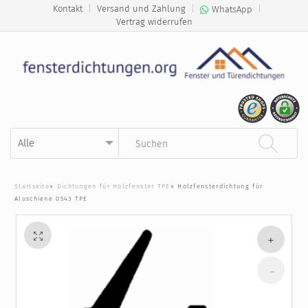
Kontakt
|
Versand und Zahlung
|
|
WhatsApp
Vertrag widerrufen
Kategorie auswählen
Suchbegriff eingeben
Startseite
»
Dichtungen für Holzfenster TPE
»
Holzfensterdichtung für
Aluschiene 0543 TPE