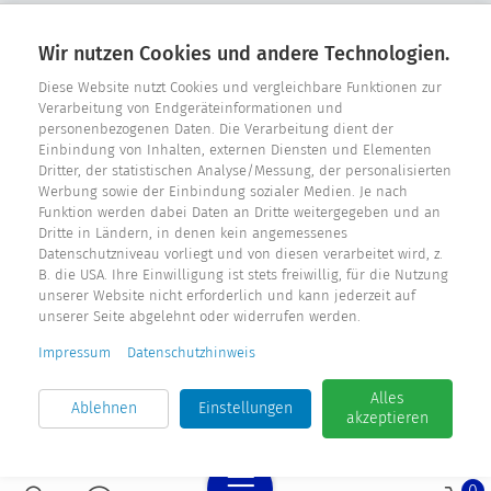
Hohldrift 17
D - 33181 Bad Wünnenberg
Wir nutzen Cookies und andere Technologien.
Tel. +49 2957 - 9849318
Diese Website nutzt Cookies und vergleichbare Funktionen zur
Verarbeitung von Endgeräteinformationen und
E-Mail: info@fensterdichtungen.org
personenbezogenen Daten. Die Verarbeitung dient der
Einbindung von Inhalten, externen Diensten und Elementen
Dritter, der statistischen Analyse/Messung, der personalisierten
Dichtungskatalog
Werbung sowie der Einbindung sozialer Medien. Je nach
Funktion werden dabei Daten an Dritte weitergegeben und an
Dritte in Ländern, in denen kein angemessenes
Datenschutzniveau vorliegt und von diesen verarbeitet wird, z.
B. die USA. Ihre Einwilligung ist stets freiwillig, für die Nutzung
unserer Website nicht erforderlich und kann jederzeit auf
unserer Seite abgelehnt oder widerrufen werden.
Impressum
Datenschutzhinweis
Alles
Ablehnen
Einstellungen
akzeptieren