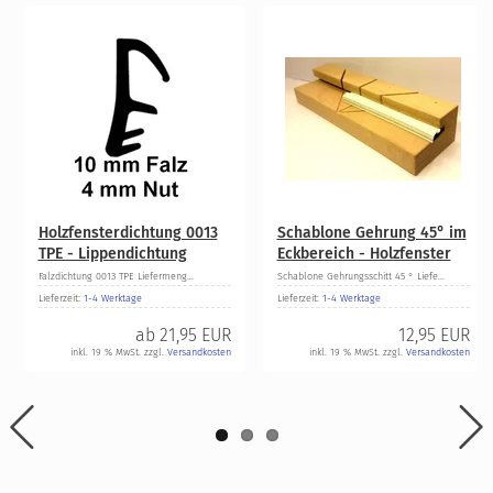
Holzfensterdichtung 0013
Schablone Gehrung 45° im
TPE - Lippendichtung
Eckbereich - Holzfenster
Falzdichtung 0013 TPE Liefermeng...
Schablone Gehrungsschitt 45 ° Liefe...
Lieferzeit:
1-4 Werktage
Lieferzeit:
1-4 Werktage
ab
21,95 EUR
12,95 EUR
inkl. 19 % MwSt. zzgl.
Versandkosten
inkl. 19 % MwSt. zzgl.
Versandkosten