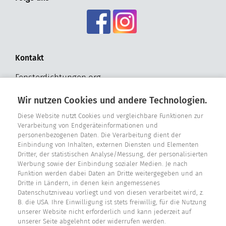
Kontakt
Fensterdichtungen.org
Hohldrift 17
Wir nutzen Cookies und andere Technologien.
D - 33181 Bad Wünnenberg
Tel. +49 2957 - 9849318
Diese Website nutzt Cookies und vergleichbare Funktionen zur
Verarbeitung von Endgeräteinformationen und
personenbezogenen Daten. Die Verarbeitung dient der
E-Mail: info@fensterdichtungen.org
Einbindung von Inhalten, externen Diensten und Elementen
Dritter, der statistischen Analyse/Messung, der personalisierten
Werbung sowie der Einbindung sozialer Medien. Je nach
Dichtungskatalog
Funktion werden dabei Daten an Dritte weitergegeben und an
Dritte in Ländern, in denen kein angemessenes
Datenschutzniveau vorliegt und von diesen verarbeitet wird, z.
B. die USA. Ihre Einwilligung ist stets freiwillig, für die Nutzung
unserer Website nicht erforderlich und kann jederzeit auf
unserer Seite abgelehnt oder widerrufen werden.