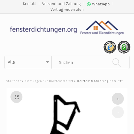
Kontakt
|
Versand und Zahlung
|
|
WhatsApp
Vertrag widerrufen
Kategorie auswählen
Suchbegriff eingeben
Startseite
»
Dichtungen für Holzfenster TPE
»
Holzfensterdichtung 0022 TPE