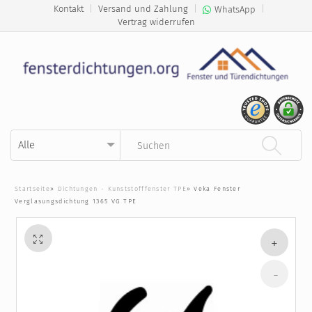
Kontakt
|
Versand und Zahlung
|
|
WhatsApp
Vertrag widerrufen
Kategorie auswählen
Suchbegriff eingeben
Startseite
»
Dichtungen - Kunststofffenster TPE
»
Veka Fenster
Verglasungsdichtung 1365 VG TPE