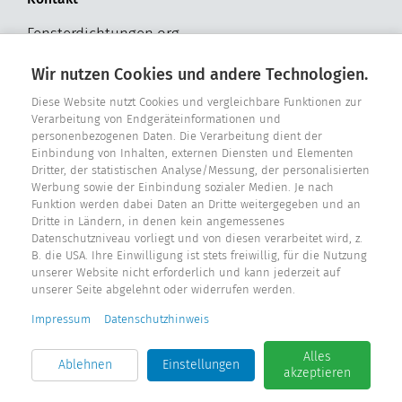
Fensterdichtungen.org
Hohldrift 17
Wir nutzen Cookies und andere Technologien.
D - 33181 Bad Wünnenberg
Tel. +49 2957 - 9849318
Diese Website nutzt Cookies und vergleichbare Funktionen zur
Verarbeitung von Endgeräteinformationen und
personenbezogenen Daten. Die Verarbeitung dient der
E-Mail: info@fensterdichtungen.org
Einbindung von Inhalten, externen Diensten und Elementen
Dritter, der statistischen Analyse/Messung, der personalisierten
Werbung sowie der Einbindung sozialer Medien. Je nach
Dichtungskatalog
Funktion werden dabei Daten an Dritte weitergegeben und an
Dritte in Ländern, in denen kein angemessenes
Datenschutzniveau vorliegt und von diesen verarbeitet wird, z.
B. die USA. Ihre Einwilligung ist stets freiwillig, für die Nutzung
unserer Website nicht erforderlich und kann jederzeit auf
unserer Seite abgelehnt oder widerrufen werden.
Impressum
Datenschutzhinweis
Alles
Ablehnen
Einstellungen
akzeptieren