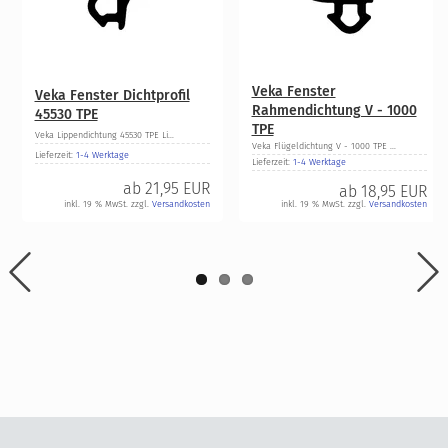
Veka Fenster
Veka Fenster Dichtprofil
Rahmendichtung V - 1000
45530 TPE
TPE
Veka Lippendichtung 45530 TPE Li...
Veka Flügeldichtung V - 1000 TPE ...
Lieferzeit:
1-4 Werktage
Lieferzeit:
1-4 Werktage
ab
21,95 EUR
ab
18,95 EUR
inkl. 19 % MwSt. zzgl.
Versandkosten
inkl. 19 % MwSt. zzgl.
Versandkosten