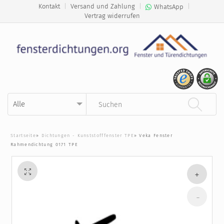
Kontakt
|
Versand und Zahlung
|
|
WhatsApp
Vertrag widerrufen
Kategorie auswählen
Suchbegriff eingeben
Startseite
»
Dichtungen - Kunststofffenster TPE
»
Veka Fenster
Rahmendichtung 0171 TPE