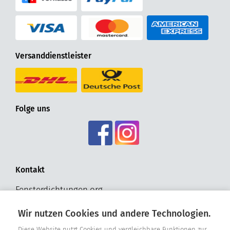
Versanddienstleister
Folge uns
Kontakt
Fensterdichtungen.org
Hohldrift 17
Wir nutzen Cookies und andere Technologien.
D - 33181 Bad Wünnenberg
Tel. +49 2957 - 9849318
Diese Website nutzt Cookies und vergleichbare Funktionen zur