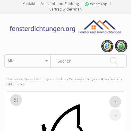
Kontakt
|
Versand und Zahlung
|
|
WhatsApp
Vertrag widerrufen
Kategorie auswählen
Suchbegriff eingeben
Startseite
»
Spezialdichtungen - Silikon
»
Fensterdichtungen - Universal aus
Silikon GO 3