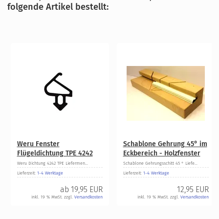
folgende Artikel bestellt:
Weru Fenster
Schablone Gehrung 45° im
Flügeldichtung TPE 4242
Eckbereich - Holzfenster
Weru Dichtung 4242 TPE Liefermen...
Schablone Gehrungsschitt 45 ° Liefe...
Lieferzeit:
1-4 Werktage
Lieferzeit:
1-4 Werktage
ab
19,95 EUR
12,95 EUR
inkl. 19 % MwSt. zzgl.
Versandkosten
inkl. 19 % MwSt. zzgl.
Versandkosten