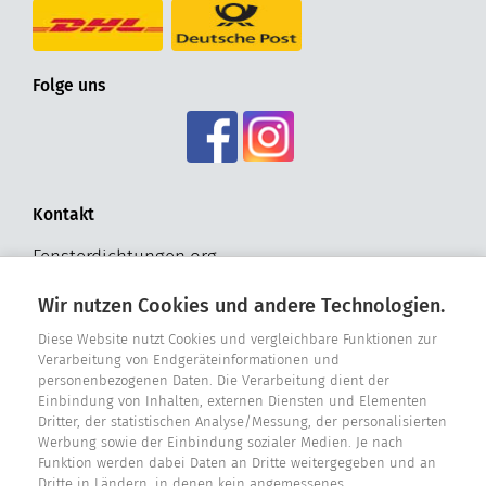
Folge uns
Kontakt
Fensterdichtungen.org
Hohldrift 17
Wir nutzen Cookies und andere Technologien.
D - 33181 Bad Wünnenberg
Tel. +49 2957 - 9849318
Diese Website nutzt Cookies und vergleichbare Funktionen zur
Verarbeitung von Endgeräteinformationen und
personenbezogenen Daten. Die Verarbeitung dient der
E-Mail: info@fensterdichtungen.org
Einbindung von Inhalten, externen Diensten und Elementen
Dritter, der statistischen Analyse/Messung, der personalisierten
Werbung sowie der Einbindung sozialer Medien. Je nach
Dichtungskatalog
Funktion werden dabei Daten an Dritte weitergegeben und an
Dritte in Ländern, in denen kein angemessenes