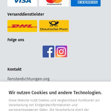
Versanddienstleister
Folge uns
Kontakt
Fensterdichtungen.org
Hohldrift 17
D - 33181 Bad Wünnenberg
Wir nutzen Cookies und andere Technologien.
Tel. +49 2957 - 9849318
Diese Website nutzt Cookies und vergleichbare Funktionen zur
Verarbeitung von Endgeräteinformationen und
E-Mail: info@fensterdichtungen.org
personenbezogenen Daten. Die Verarbeitung dient der