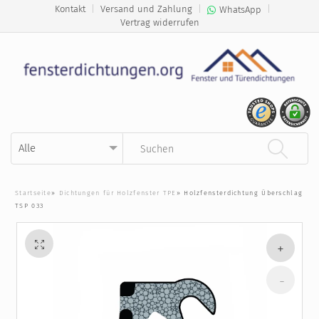
Kontakt
|
Versand und Zahlung
|
|
WhatsApp
Vertrag widerrufen
Kategorie auswählen
Suchbegriff eingeben
Startseite
»
Dichtungen für Holzfenster TPE
»
Holzfensterdichtung Überschlag
TSP 033