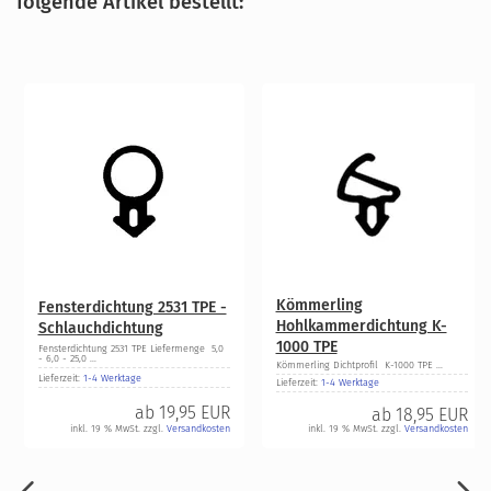
folgende Artikel bestellt:
Kömmerling
Fensterdichtung 2531 TPE -
Hohlkammerdichtung K-
Schlauchdichtung
1000 TPE
Fensterdichtung 2531 TPE Liefermenge 5,0
- 6,0 - 25,0 ...
Kömmerling Dichtprofil K-1000 TPE ...
Lieferzeit:
1-4 Werktage
Lieferzeit:
1-4 Werktage
ab
19,95 EUR
ab
18,95 EUR
inkl. 19 % MwSt. zzgl.
Versandkosten
inkl. 19 % MwSt. zzgl.
Versandkosten