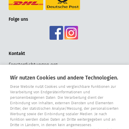
Folge uns
Kontakt
Fensterdichtungen.org
Hohldrift 17
Wir nutzen Cookies und andere Technologien.
D - 33181 Bad Wünnenberg
Tel. +49 2957 - 9849318
Diese Website nutzt Cookies und vergleichbare Funktionen zur
Verarbeitung von Endgeräteinformationen und
personenbezogenen Daten. Die Verarbeitung dient der
E-Mail: info@fensterdichtungen.org
Einbindung von Inhalten, externen Diensten und Elementen
Dritter, der statistischen Analyse/Messung, der personalisierten
Werbung sowie der Einbindung sozialer Medien. Je nach
Dichtungskatalog
Funktion werden dabei Daten an Dritte weitergegeben und an
Dritte in Ländern, in denen kein angemessenes